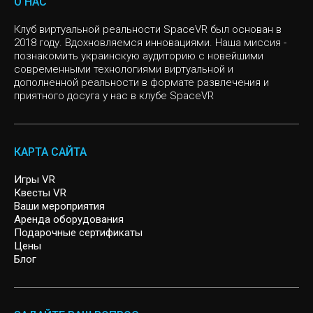
О НАС
VR sport
Клуб виртуальной реальности SpaceVR был основан в
CHERNOBYL
2018 году. Вдохновляемся инновациями. Наша миссия -
познакомить украинскую аудиторию с новейшими
Слоу мо
CYBERPUNK
современными технологиями виртуальной и
дополненной реальности в формате развлечения и
приятного досуга у нас в клубе SpaceVR
Инди игры
VR квест, Спасение Мира
Казуальные игры
MISSION SIGMA
КАРТА САЙТА
SIGNAL LOST
Игры VR
Квесты VR
Ваши мероприятия
ARCHER
Аренда оборудования
Подарочные сертификаты
Цены
Блог