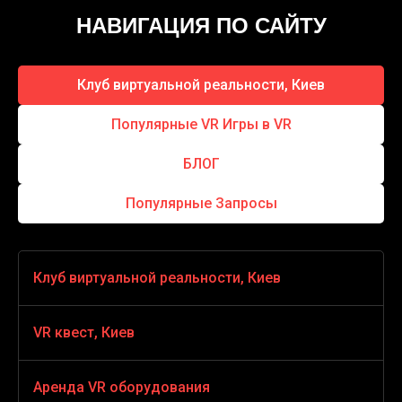
НАВИГАЦИЯ ПО САЙТУ
Клуб виртуальной реальности, Киев
Популярные VR Игры в VR
БЛОГ
Популярные Запросы
Клуб виртуальной реальности, Киев
VR игры
VR квест, Киев
VR стрелялки
VR квест horror
Аренда VR оборудования