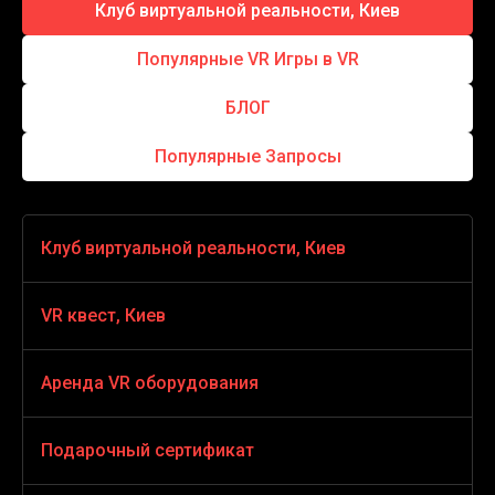
Клуб виртуальной реальности, Киев
Популярные VR Игры в VR
БЛОГ
Популярные Запросы
Клуб виртуальной реальности, Киев
VR игры
VR квест, Киев
VR стрелялки
VR квест horror
Аренда VR оборудования
Виртуальная реальность для детей
HOUSE OF FEAR
Аренда VR оборудования
Подарочный сертификат
VR экстрим