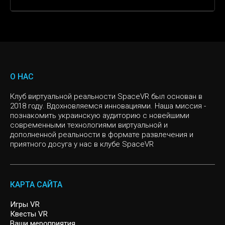
Подарок парню на Новый год
Подарок на 14 февраля женщине
VR шутер
Подарки на день рождения для детей
VR квест, Побег
Цены на VR
Подарок мужчине на рождество
Подарок на день рождения женщине
VR game RGP
Подарки детям на 1 сентября
THE PRISON
Подарок женщине на 8 марта
Виртуальная реальность головоломка
SURVIVAL
О НАС
VR sport
Клуб виртуальной реальности SpaceVR был основан в
CHERNOBYL
2018 году. Вдохновляемся инновациями. Наша миссия -
познакомить украинскую аудиторию с новейшими
Слоу мо
CYBERPUNK
современными технологиями виртуальной и
дополненной реальности в формате развлечения и
приятного досуга у нас в клубе SpaceVR
Инди игры
VR квест, Спасение Мира
Казуальные игры
MISSION SIGMA
КАРТА САЙТА
SIGNAL LOST
Игры VR
Квесты VR
Ваши мероприятия