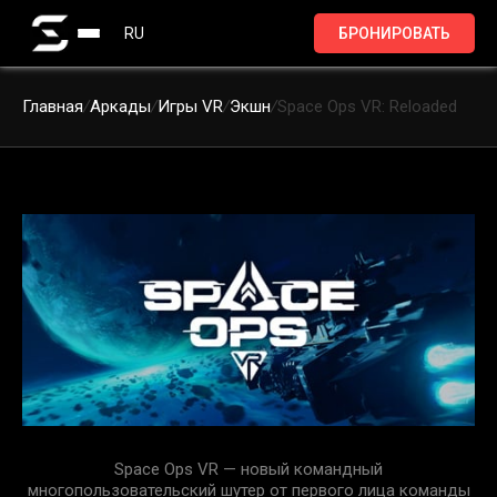
RU
БРОНИРОВАТЬ
Главная
/
Аркады
/
Игры VR
/
Экшн
/
Space Ops VR: Reloaded
Space Ops VR — новый командный
многопользовательский шутер от первого лица команды