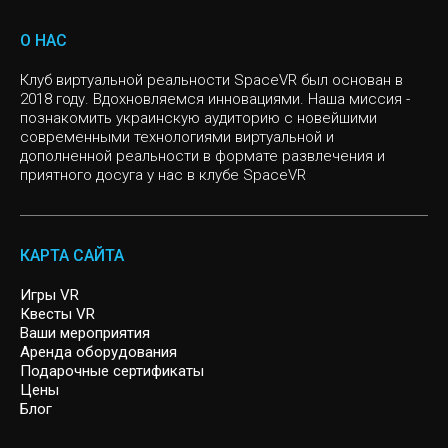
Подарок женщине на 8 марта
Виртуальная реальность головоломка
SURVIVAL
О НАС
VR sport
Клуб виртуальной реальности SpaceVR был основан в
CHERNOBYL
2018 году. Вдохновляемся инновациями. Наша миссия -
познакомить украинскую аудиторию с новейшими
Слоу мо
CYBERPUNK
современными технологиями виртуальной и
дополненной реальности в формате развлечения и
приятного досуга у нас в клубе SpaceVR
Инди игры
VR квест, Спасение Мира
Казуальные игры
MISSION SIGMA
КАРТА САЙТА
SIGNAL LOST
Игры VR
Квесты VR
Ваши мероприятия
ARCHER
Аренда оборудования
Подарочные сертификаты
Цены
Блог