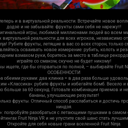
теперь и в виртуальной реальности. Встречайте новое вопл
додзё и не забывайте: фрукты сами себя не нарежут!
игинальной игры, любимой миллионами людей во всем мире!
 виртуальной реальности для всех игроков, независимо от
ja! Рубите фрукты, летящие в вас со всех сторон, только 
вляйтесь осваивать новое измерение: рубить, колоть и ре
дним взмахом руки, боритесь за место в таблице рекорд
играйте со смаком, скучно не будет никому!
вы ищете, где бы оторваться по полной, – выбирайте Fruit Ni
ОСОБЕННОСТИ
а обеими руками: два клинка = в два раза больше удоволь
им «Классика»: рубите фрукты и избегайте бомб. Весело и 
о больше за 60 секунд. Готовьте комбинации приемов и н
бананы, улучшающие результат!
олько фрукты. Отличный способ расслабиться и достичь про
ниндзя.
 попробуйте разобраться с летающими пушками в самом
йтингах Fruit Ninja VR и не упустите свой шанс стать луч
Откройте для себя новые грани вселенной Fruit Ninja.