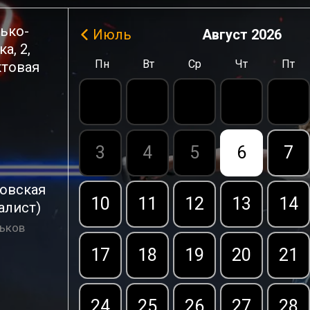
сько-
Июль
Август
2026
а, 2
,
Пн
Вт
Ср
Чт
Пт
ктовая
3
4
5
6
7
новская
10
11
12
13
14
алист)
ьков
17
18
19
20
21
24
25
26
27
28