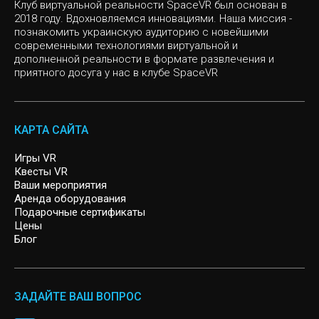
Клуб виртуальной реальности SpaceVR был основан в
CHERNOBYL
2018 году. Вдохновляемся инновациями. Наша миссия -
познакомить украинскую аудиторию с новейшими
Слоу мо
CYBERPUNK
современными технологиями виртуальной и
дополненной реальности в формате развлечения и
приятного досуга у нас в клубе SpaceVR
Инди игры
VR квест, Спасение Мира
Казуальные игры
MISSION SIGMA
КАРТА САЙТА
SIGNAL LOST
Игры VR
Квесты VR
Ваши мероприятия
ARCHER
Аренда оборудования
Подарочные сертификаты
Цены
Блог
ЗАДАЙТЕ ВАШ ВОПРОС