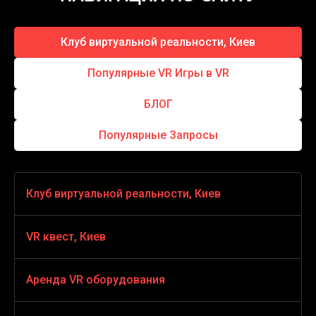
Клуб виртуальной реальности, Киев
Популярные VR Игры в VR
БЛОГ
Популярные Запросы
Клуб виртуальной реальности, Киев
VR игры
VR квест, Киев
VR стрелялки
VR квест horror
Аренда VR оборудования
Виртуальная реальность для детей
HOUSE OF FEAR