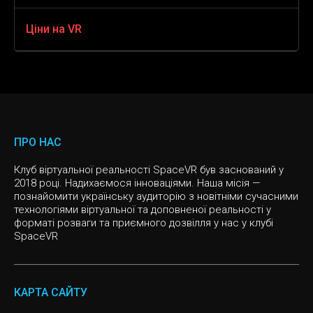
Подарунок вчителю-чоловіку
Подарунки дружині на новий рік
VR жахи 360
Подарунки на новий рік дітям
Ціни на VR
JUNGLE QUEST
Подарунок хлопцеві на Новий рік
Подарунок на день народження жінці
VR шутер
Подарунки на день народження для дітей
VR квест, Втеча
Ціни на VR
Подарунок чоловікові на різдво
Подарунок жінці на 8 березня
VR game RGP
Подарунки дітям на 1 вересня
THE PRISON
Віртуальна реальність головоломка
SURVIVAL
ПРО НАС
VR sport
Клуб віртуальної реальності SpaceVR був заснований у
CHERNOBYL
2018 році. Надихаємося інноваціями. Наша місія —
познайомити українську аудиторію з новітніми сучасними
Слоу мо
CYBERPUNK
технологіями віртуальної та доповненої реальності у
форматі розваги та приємного дозвілля у нас у клубі
SpaceVR
Інді ігри
VR квест, Спасіння Світу
Казуальні ігри
MISSION SIGMA
КАРТА САЙТУ