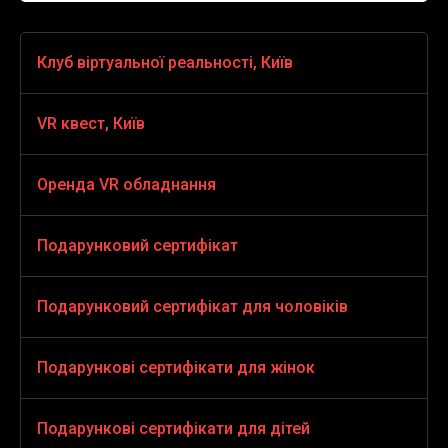
Клуб віртуальної реальності, Київ
VR Ігри
VR квест, Київ
VR Стрілялки
VR квест horror
Оренда VR обладнання
Віртуальна реальність для дітей
HOUSE OF FEAR
Оренда VR обладнання
Подарунковий сертифікат
VR екстрім
SANCTUM
Подарунковий сертифікат
Подарунковий сертифікат для чоловіків
VR ігри симулятори
VR квест для дітей
Подарунок чоловікові на день народження
Подарункові сертифікати для жінок
VR пригоди
ALICE
Подарунок на 14 лютого хлопцеві
Подарунок на ювілей жінці
Подарункові сертифікати для дітей
Action vr
CHRISTMAS