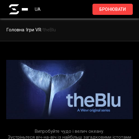
UA
БРОНЮВАТИ
Головна
/
Ігри VR
/
theBlu
Випробуйте чудо і велич океану.
Зустріньтеся віч-на-віч із найбільш загадковими істотами