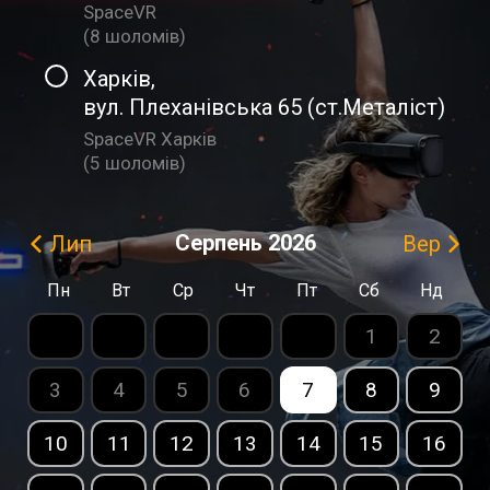
SpaceVR
(
8 шоломiв
)
Харків
,
вул. Плеханівська 65 (ст.Металіст)
SpaceVR Харків
(
5 шоломiв
)
Серпень
2026
Лип
Вер
Пн
Вт
Ср
Чт
Пт
Сб
Нд
1
2
3
4
5
6
7
8
9
10
11
12
13
14
15
16