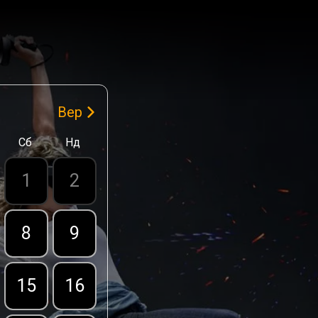
Вер
Сб
Нд
1
2
8
9
15
16