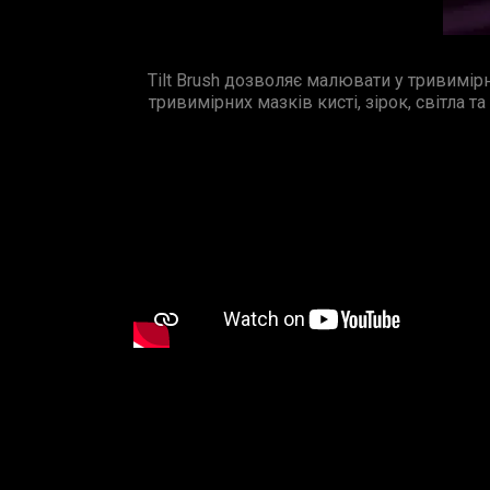
Tilt Brush дозволяє малювати у тривимір
тривимірних мазків кисті, зірок, світла 