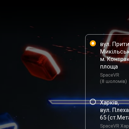
вул. Прит
Микільськ
м. Контра
площа
SpaceVR
(
8 шоломiв
)
Харків
,
вул. Плех
65 (ст.Мет
SpaceVR Хар