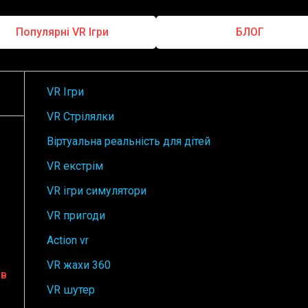
Популярні VR Ігри
БЛОГ
VR Ігри
VR Стрілялки
Віртуальна реальність для дітей
VR екстрім
VR ігри симулятори
VR пригоди
Action vr
VR жахи 360
ів
VR шутер