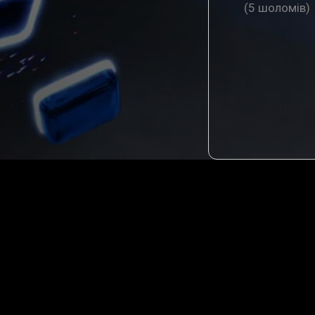
(
5 шоломiв
)