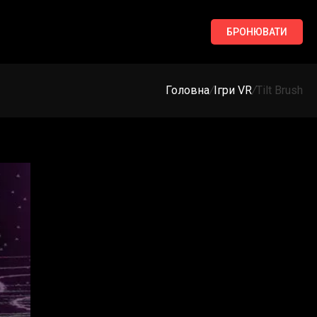
БРОНЮВАТИ
Головна
/
Ігри VR
/
Tilt Brush