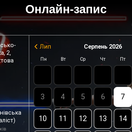
Онлайн-запис
исько-
Лип
Серпень
2026
а, 2
,
Пн
Вт
Ср
Чт
Пт
ктова
3
4
5
6
7
анівська
10
11
12
13
14
аліст)
ків