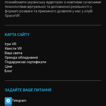
познайомити українську аудиторію з новітніми сучасними
Слоу мо
CYBERPUNK
технологіями віртуальної та доповненої реальності у
форматі розваги та приємного дозвілля у нас у клубі
SpaceVR
Інді ігри
VR квест, Спасіння Світу
Казуальні ігри
MISSION SIGMA
КАРТА САЙТУ
SIGNAL LOST
Ігри VR
Квести VR
Ваші свята
ARCHER
Оренда обладнання
Подарункові сертифікати
Ціни
Блог
ЗАДАЙТЕ ВАШЕ ПИТАННЯ
Telegram