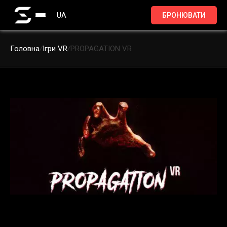
UA
БРОНЮВАТИ
Головна
/
Ігри VR
/
PROPAGATION VR