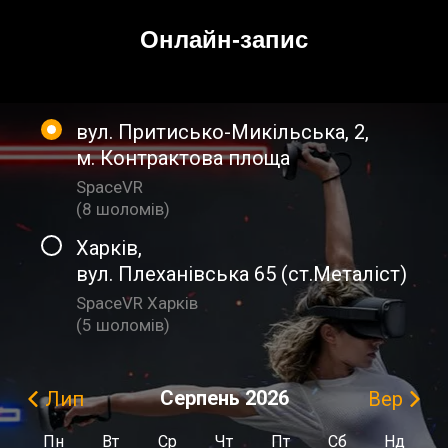
Онлайн-запис
вул. Притисько-Микільська, 2
,
м. Контрактова площа
SpaceVR
(
8 шоломiв
)
Харків
,
вул. Плеханівська 65 (ст.Металіст)
SpaceVR Харків
(
5 шоломiв
)
Серпень
2026
Лип
Вер
Пн
Вт
Ср
Чт
Пт
Сб
Нд