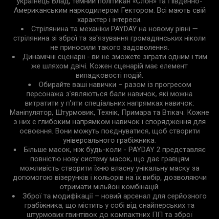
українець Влад, темний політикан «Слон» та Південно-
Американським наркодилером Гектором. Всі мають свій
характер і інтереси.
Стрілянина та механіки PAYDAY на новому рівні —
стрілянина зі зброї та зв'язування громадянських ніколи
не приносили такого задоволення.
Динамічні сценарії - ви не зможете зіграти одним і тим
же шляхом двічі. Кожен сценарій має елемент
випадковості подій.
Обирайте ваші навички – разом із прогресом
персонажа з'являються бали навичок, які можна
витратити у п'яти спеціальних напрямках навичок:
Маніпулятор, Штурмовик, Технік, Примара та Втікач. Кожне
з них є глибоким напрямком навичок і спорядження для
освоєння. Вони можуть поєднуватися, щоб створити
універсального грабіжника.
Більше масок, ніж будь-коли - PAYDAY 2 представляє
повністю нову систему масок, що дає гравцям
можливість створити їхню власну унікальну маску за
допомогою візерунків і кольорів на їх вибір, дозволяючи
отримати мільйон комбінацій.
Зброї та модифікації – новий арсенал для серйозного
грабіжника, що містить у собі від снайперських та
штурмових гвинтівок до компактних ПП та зброї