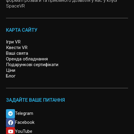
форматі розваги та приємного дозвілля у нас у клубі
SpaceVR
Інді ігри
VR квест, Спасіння Світу
Казуальні ігри
MISSION SIGMA
КАРТА САЙТУ
SIGNAL LOST
Ігри VR
Квести VR
Ваші свята
ARCHER
Оренда обладнання
Подарункові сертифікати
Ціни
Блог
ЗАДАЙТЕ ВАШЕ ПИТАННЯ
Telegram
Facebook
YouTube