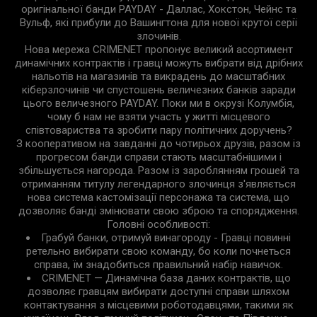
оригінальної банди PAYDAY - Даллас, Хокстон, Чейнс та
Вульф, які прибули до Вашингтона для нової крутої серії
злочинів.
Нова мережа CRIMENET пропонує великий асортимент
динамічних контрактів і гравці можуть вибрати від дрібних
нальотів на магазинів та викрадень до масштабних
кіберзлочинів чи спустошень величезних банків заради
цього величезного PAYDAY. Поки ми в окрузі Колумбія,
чому б нам не взяти участь у житті місцевого
співтовариства та зробити пару політичних доручень?
З кооперативом на завданні до чотирьох друзів, разом із
прогресом банди справи стають масштабнішими і
збільшується нагорода. Разом із зароблянням грошей та
отриманням титулу легендарного злочинця з'являється
нова система кастомізації персонажа та система, що
дозволяє банді змінювати свою зброю та спорядження.
Головні особливості:
Грабуй банки, отримуй винагороду - Гравці повинні
ретельно вибирати свою команду, бо коли почнеться
справа, їм знадобиться правильний набір навичок.
CRIMENET — Динамічна база даних контрактів, що
дозволяє гравцям вибирати доступні справи шляхом
контактування з місцевими роботодавцями, такими як