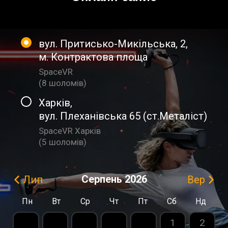
вул. Притисько-Микільська, 2
,
м. Контрактова площа
SpaceVR
(
8 шоломiв
)
Харків
,
вул. Плеханівська 65 (ст.Металіст)
SpaceVR Харків
(
5 шоломiв
)
Серпень
2026
Лип
Вер
Пн
Вт
Ср
Чт
Пт
Сб
Нд
1
2