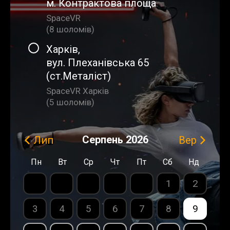
м. Контрактова площа
SpaceVR
(
8 шоломiв
)
Харків
,
вул. Плеханівська 65
(ст.Металіст)
SpaceVR Харків
(
5 шоломiв
)
Серпень
2026
Лип
Вер
Пн
Вт
Ср
Чт
Пт
Сб
Нд
1
2
3
4
5
6
7
8
9