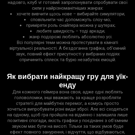
надовго, клуб vr готовий запропонувати спробувати свої
сили у найрізноманітніших жанрах:
хочете вивчити щось нове – вибирайте симулятори;
сповільнити час допоможуть слоу-мо;
приміряти роль снайпера можна у шутерах;
любите швидкість – тоді аркади;
жанр подорожі люблять абсолютно усі.
Всі популярні теми можна протестувати в кімнаті
віртуальної реальності. А бездоганна графіка, об’ємний
звук, повний ефект присутності у вибраних подіях
спричинить сплеск та бурю незабутніх емоцій.
Як вибрати найкращу гру для уїк-
енду
Для кожного геймера вона своя, адже одні люблять
головоломки, інші вважають за краще розробляти
стратегії для майбутніх перемог, а комусь просто
хочеться випробувати різні види зброї. Але всі сходяться
на одному, щоб гра пройшла на відмінно і залишила лише
позитивні спогади, якість графіки у поєднанні з об’ємним
звуком має бути на висоті. Тільки за таких умов буде
ефект повного занурення, і відчуття, що відбуваються,