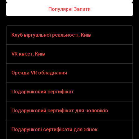
Популярні Запити
Клуб віртуальної реальності, Київ
VR Ігри
VR квест, Київ
VR Стрілялки
VR квест horror
Оренда VR обладнання
Віртуальна реальність для дітей
HOUSE OF FEAR
Оренда VR обладнання
Подарунковий сертифікат
VR екстрім
SANCTUM
Подарунковий сертифікат
Подарунковий сертифікат для чоловіків
VR ігри симулятори
VR квест для дітей
Подарунок чоловікові на день народження
Подарункові сертифікати для жінок
VR пригоди
ALICE