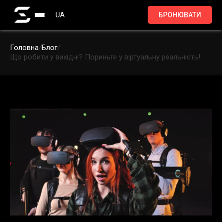
UA
БРОНЮВАТИ
Головна
/
Блог
/
Що робити у вихідні? Пориньте у віртуальну реальність!