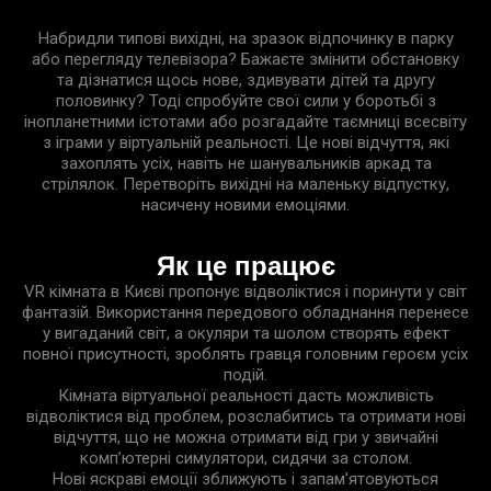
Набридли типові вихідні, на зразок відпочинку в парку
або перегляду телевізора? Бажаєте змінити обстановку
та дізнатися щось нове, здивувати дітей та другу
половинку? Тоді спробуйте свої сили у боротьбі з
інопланетними істотами або розгадайте таємниці всесвіту
з іграми у віртуальній реальності. Це нові відчуття, які
захоплять усіх, навіть не шанувальників аркад та
стрілялок. Перетворіть вихідні на маленьку відпустку,
насичену новими емоціями.
Як це працює
VR кімната в Києві пропонує відволіктися і поринути у світ
фантазій. Використання передового обладнання перенесе
у вигаданий світ, а окуляри та шолом створять ефект
повної присутності, зроблять гравця головним героєм усіх
подій.
Кімната віртуальної реальності дасть можливість
відволіктися від проблем, розслабитись та отримати нові
відчуття, що не можна отримати від гри у звичайні
комп’ютерні симулятори, сидячи за столом.
Нові яскраві емоції зближують і запам’ятовуються