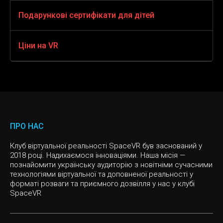
Подарунок на 14 лютого хлопцеві
Подарунок на ювілей жінці
Подарункові сертифікати для дітей
Action vr
CHRISTMAS
Подарунок вчителю-чоловіку
Подарунки дружині на новий рік
VR жахи 360
Подарунки на новий рік дітям
Ціни на VR
JUNGLE QUEST
Подарунок хлопцеві на Новий рік
Подарунок на день народження жінці
VR шутер
Подарунки на день народження для дітей
VR квест, Втеча
Ціни на VR
Подарунок чоловікові на різдво
Подарунок жінці на 8 березня
VR game RGP
Подарунки дітям на 1 вересня
THE PRISON
Віртуальна реальність головоломка
SURVIVAL
ПРО НАС
VR sport
Клуб віртуальної реальності SpaceVR був заснований у
CHERNOBYL
2018 році. Надихаємося інноваціями. Наша місія —
познайомити українську аудиторію з новітніми сучасними
Слоу мо
CYBERPUNK
технологіями віртуальної та доповненої реальності у
форматі розваги та приємного дозвілля у нас у клубі
SpaceVR
Інді ігри
VR квест, Спасіння Світу
Казуальні ігри